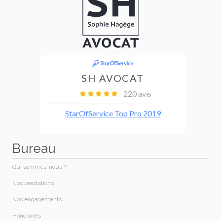
Bureau
Qui sommes-nous ?​
Nos prestations​
Nos engagements
Honoraires​