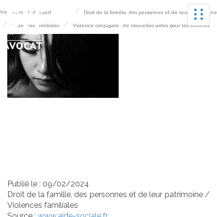
Ouvrir
Vous êtes ici :
Accueil
Droit de la famille, des personnes et de leur patrimoine
Violences familiales
Violence conjugale : de nouvelles aides pour les victimes
Violence conjugale :
de nouvelles aides
pour les victimes
Publié le :
09/02/2024
Droit de la famille, des personnes et de leur patrimoine
/
Violences familiales
Source :
www.aide-sociale.fr