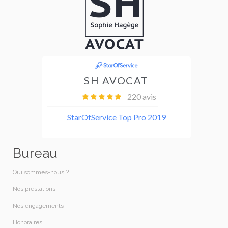
Bureau
Qui sommes-nous ?​
Nos prestations​
Nos engagements
Honoraires​