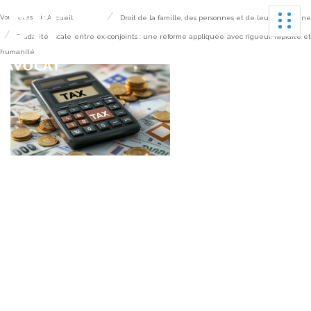
Ouvrir
Vous êtes ici :
Accueil
Droit de la famille, des personnes et de leur patrimoine
Solidarité fiscale entre ex-conjoints : une réforme appliquée avec rigueur, rapidité e
humanité
Solidarité fiscale entre
ex-conjoints : une
réforme appliquée
avec rigueur, rapidité
et humanité