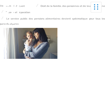
Ouvrir
Vous êtes ici :
Accueil
Droit de la famille, des personnes et de leur patrimoine
Divorce et séparation
Le service public des pensions alimentaires devient systématique pour tous le
parents séparés
Le service public des
pensions alimentaires
devient systématique
pour tous les parents