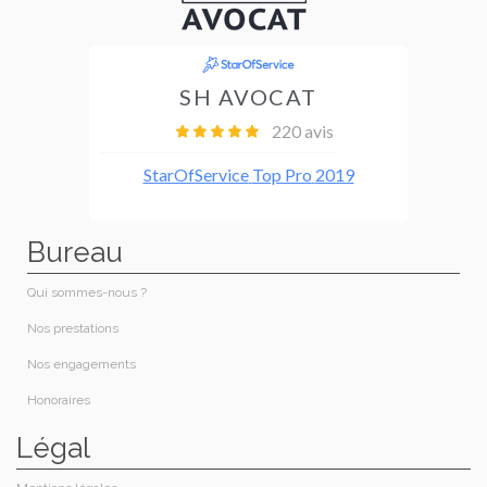
Bureau
Qui sommes-nous ?​
Nos prestations​
Nos engagements
Honoraires​
Légal