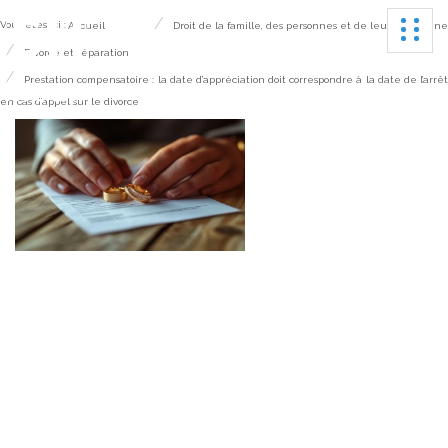
Ouvrir
Vous êtes ici :
Accueil
Droit de la famille, des personnes et de leur patrimoine
Divorce et séparation
Prestation compensatoire : la date d’appréciation doit correspondre à la date de l’arrê
en cas d’appel sur le divorce
Prestation
compensatoire : la
date d’appréciation
doit correspondre à la