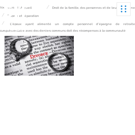
Ouvrir
Vous êtes ici :
Accueil
Droit de la famille, des personnes et de leur patrimoine
Divorce et séparation
L'époux ayant alimenté un compte personnel d'épargne de retrait
complémentaire avec des deniers communs doit des récompenses à la communauté
L'époux ayant alimenté
un compte personnel
d'épargne de retraite
complémentaire avec