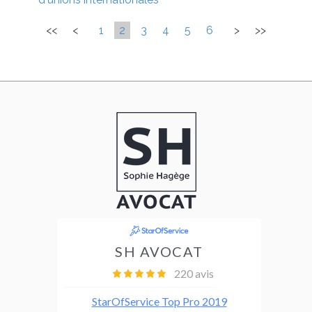
<<
<
1
2
3
4
5
6
>
>>