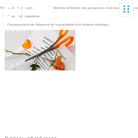
Ouvrir
Vous êtes ici :
Accueil
Droit de la famille, des personnes et de leur patrimoine
Divorce et séparation
Conséquences de l’absence de transcription d’un divorce étranger
Conséquences de
l’absence de
transcription d’un
divorce étranger