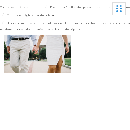
Ouvrir
Vous êtes ici :
Accueil
Droit de la famille, des personnes et de leur patrimoine
Couples et régime matrimoniaux
Epoux communs en bien et vente d’un bien immobilier : l'exonération de l
résidence principale s'apprécie pour chacun des époux
Epoux communs en
bien et vente d’un bien
immobilier :
l'exonération de la