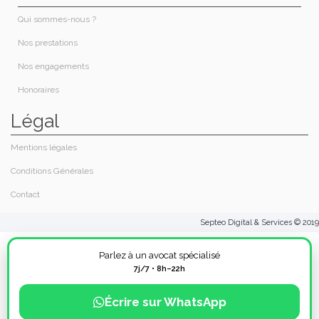
Qui sommes-nous ?​
Nos prestations​
Nos engagements
Honoraires​
Légal
Mentions légales
Conditions Générales
Contact
Septeo Digital & Services © 2019
Parlez à un avocat spécialisé
7j/7 • 8h–22h
Écrire sur WhatsApp