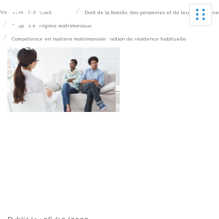
Ouvrir
Vous êtes ici :
Accueil
Droit de la famille, des personnes et de leur patrimoine
Couples et régime matrimoniaux
Compétence en matière matrimoniale : notion de résidence habituelle
Compétence en
matière matrimoniale :
notion de résidence
habituelle