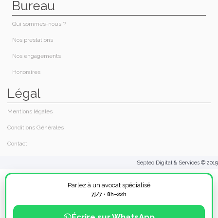
Bureau
Qui sommes-nous ?​
Nos prestations​
Nos engagements
Honoraires​
Légal
Mentions légales
Conditions Générales
Contact
Septeo Digital & Services © 2019
Parlez à un avocat spécialisé
7j/7 • 8h–22h
Écrire sur WhatsApp