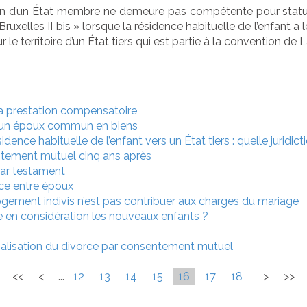
ion d’un État membre ne demeure pas compétente pour statue
ruxelles II bis » lorsque la résidence habituelle de l’enfant a l
r le territoire d’un État tiers qui est partie à la convention de
a prestation compensatoire
ar un époux commun en biens
idence habituelle de l’enfant vers un État tiers : quelle juridi
ntement mutuel cinq ans après
par testament
ce entre époux
ogement indivis n’est pas contribuer aux charges du mariage
e en considération les nouveaux enfants ?
rialisation du divorce par consentement mutuel
<<
<
...
12
13
14
15
16
17
18
>
>>