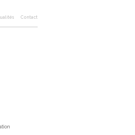
 de
ualités
Contact
ésidence
nt vers un
ridiction
ation