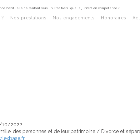
nce habituelle de l’enfant vers un État tiers : quelle juridiction compétente ?
nsfert, en cours
?​
Nos prestations​
Nos engagements
Honoraires​
Act
cédure, de la r
ituelle de l’enfa
t tiers : quelle ju
pétente ?
/10/2022
amille, des personnes et de leur patrimoine
/
Divorce et sépar
lexbase.fr