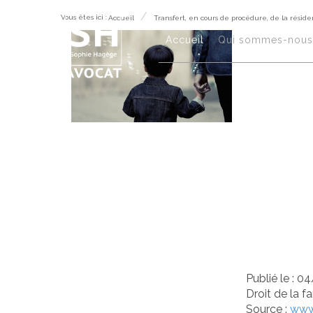
Vous êtes ici :
Accueil
Transfert, en cours de procédure, de la réside
Tra
Accueil
Qui sommes-nous 
pro
hab
Éta
com
Publié le :
04
Droit de la f
Source :
www.