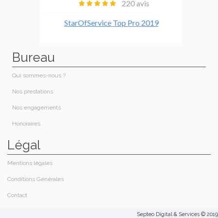
Bureau
Qui sommes-nous ?​
Nos prestations​
Nos engagements
Honoraires​
Légal
Mentions légales
Conditions Générales
Contact
Septeo Digital & Services © 2019