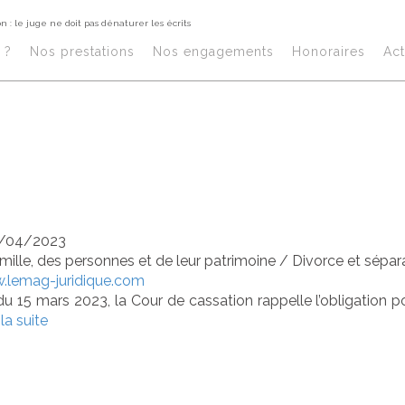
n : le juge ne doit pas dénaturer les écrits
artition des frai
?​
Nos prestations​
Nos engagements
Honoraires​
Act
d'éducation : le 
 dénaturer les éc
/04/2023
amille, des personnes et de leur patrimoine
/
Divorce et sépar
.lemag-juridique.com
du 15 mars 2023, la Cour de cassation rappelle l’obligation pou
 la suite