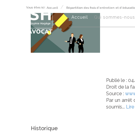
Vous êtes ici :
Accueil
Répartition des frais d'entretien et d'éducatio
Rép
Accueil
Qui sommes-nous 
et 
pas
Publié le :
04
Droit de la f
Source :
www
Par un arrêt 
soumis...
Lire
Historique