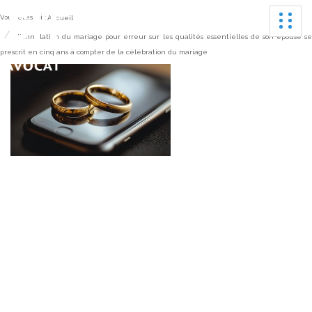
Ouvrir
Vous êtes ici :
Accueil
L’annulation du mariage pour erreur sur les qualités essentielles de son épouse s
prescrit en cinq ans à compter de la célébration du mariage
L’annulation du
mariage pour erreur
sur les qualités
essentielles de son
épouse se prescrit en