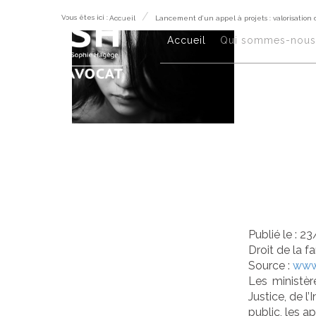
Vous êtes ici :
Accueil
Lancement d’un appel à projets : valorisation 
Lan
Accueil
Qui sommes-nous 
: v
de 
les
Publié le :
23
Droit de la f
Source :
www.
Les ministèr
Justice, de l
public, les a