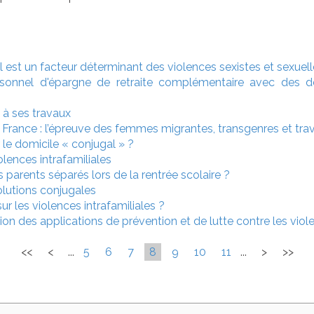
 est un facteur déterminant des violences sexistes et sexuell
sonnel d'épargne de retraite complémentaire avec des 
s à ses travaux
n France : l’épreuve des femmes migrantes, transgenres et tra
le domicile « conjugal » ?
lences intrafamiliales
 parents séparés lors de la rentrée scolaire ?
olutions conjugales
ur les violences intrafamiliales ?
tion des applications de prévention et de lutte contre les vi
<<
<
...
5
6
7
8
9
10
11
...
>
>>