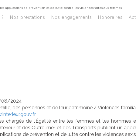
des applications de prévention et de lutte contre les violences faites aux femmes
cement d’un app
?​
Nos prestations​
Nos engagements
Honoraires​
Act
alorisation des a
prévention et de
 violences faite
/08/2024
amille, des personnes et de leur patrimoine
/
Violences familia
interieur.gouv.fr
es chargés de l’Égalité entre les femmes et les hommes et 
’Intérieur et des Outre-mer, et des Transports publient un app
pplications de prévention et de lutte contre les violences sexis