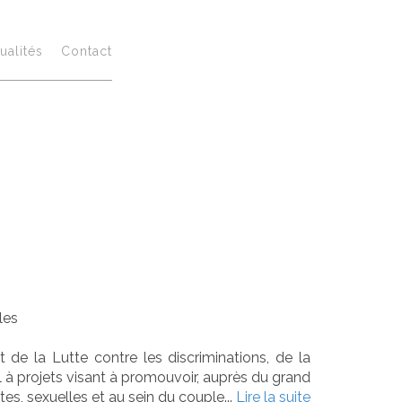
el à projets
ualités
Contact
pplications
 lutte contre
s aux femmes
les
de la Lutte contre les discriminations, de la
el à projets visant à promouvoir, auprès du grand
tes, sexuelles et au sein du couple...
Lire la suite