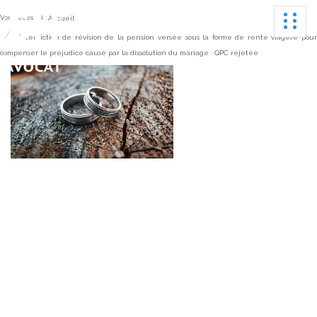
Ouvrir
Vous êtes ici :
Accueil
Interdiction de révision de la pension versée sous la forme de rente viagère pou
compenser le préjudice causé par la dissolution du mariage : QPC rejetée
Interdiction de révision
de la pension versée
sous la forme de rente
viagère pour
compenser le