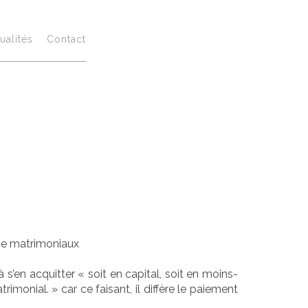
le paiement
ualités
Contact
ompensatoire
régime
me matrimoniaux
s’en acquitter « soit en capital, soit en moins-
imonial. » car ce faisant, il diffère le paiement