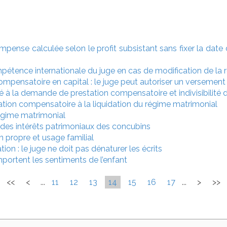
pense calculée selon le profit subsistant sans fixer la date 
ompétence internationale du juge en cas de modification de la
compensatoire en capital : le juge peut autoriser un versement
 à la demande de prestation compensatoire et indivisibilité d
tation compensatoire à la liquidation du régime matrimonial
régime matrimonial
 des intérêts patrimoniaux des concubins
n propre et usage familial
tion : le juge ne doit pas dénaturer les écrits
mportent les sentiments de l’enfant
<<
<
...
11
12
13
14
15
16
17
...
>
>>