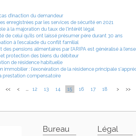
cas d’inaction du demandeur
es enregistrées par les services de sécurité en 2021
e à la majoration du taux de l'intérêt légal
té de celui qu’ils ont laissé présumer père durant 30 ans
pation à l’escalade du conflit familial
t des pensions alimentaires par l’ARIPA est généralisé à l’en
 et protection des biens du débiteur
ion de résidence habituelle
immobilier : l'exonération de la résidence principale s'appr
a prestation compensatoire
<<
<
...
12
13
14
15
16
17
18
>
>>
Bureau
Légal