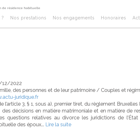
n de résidence habituelle
mpétence en ma
?​
Nos prestations​
Nos engagements
Honoraires​
Act
rimoniale : noti
idence habituell
/12/2022
amille, des personnes et de leur patrimoine
/
Couples et régi
actu-juridique.fr
 l’article 3, § 1, sous a), premier tiret, du règlement Bruxelles
on des décisions en matière matrimoniale et en matière de r
les questions relatives au divorce les juridictions de l’Éta
ituelle des époux...
Lire la suite