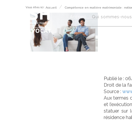
Vous êtes ici :
Accueil
Compétence en matière matrimoniale : notio
Co
Accueil
Qui sommes-nous 
mat
rés
Publié le :
06
Droit de la f
Source :
www.
Aux termes de
et l’exécuti
statuer sur 
résidence hab