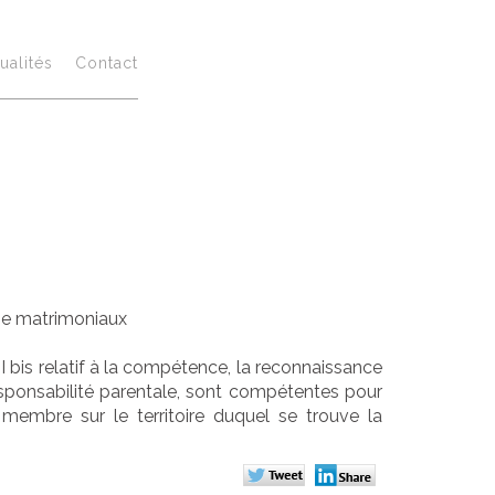
tière
ualités
Contact
on de
e
me matrimoniaux
 II bis relatif à la compétence, la reconnaissance
esponsabilité parentale, sont compétentes pour
t membre sur le territoire duquel se trouve la