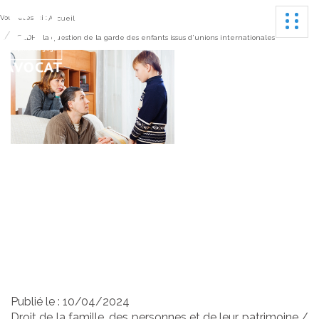
Ouvrir
Vous êtes ici :
Accueil
CEDH : la question de la garde des enfants issus d'unions internationales
CEDH : la question de
la garde des enfants
issus d'unions
internationales
Publié le :
10/04/2024
Droit de la famille, des personnes et de leur patrimoine
/