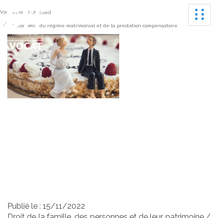
Ouvrir
Vous êtes ici :
Accueil
Autonomie du régime matrimonial et de la prestation compensatoire
Autonomie du régime
matrimonial et de la
prestation
compensatoire
Publié le :
15/11/2022
Droit de la famille, des personnes et de leur patrimoine
/