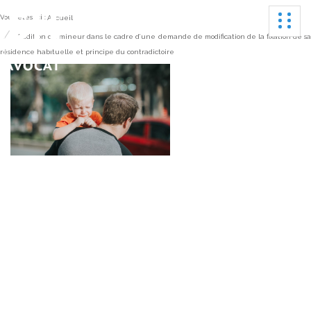
Ouvrir
Vous êtes ici :
Accueil
Audition du mineur dans le cadre d’une demande de modification de la fixation de s
résidence habituelle et principe du contradictoire
Audition du mineur
dans le cadre d’une
demande de
modification de la
fixation de sa