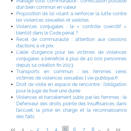
Mariage sous communauté : confiscation possible
d’un bien commun en valeur
Proposition de loi visant à renforcer la lutte contre
les violences sexuelles et sexistes
Violences conjugales : le « contrôle coercitif »
bientôt dans le Code pénal ?
Recel de communauté : attention aux cessions
d’actions à vil prix
L'aide d'urgence pour les victimes de violences
conjugales a bénéficié à plus de 40 000 personnes
depuis sa création fin 2023
Transports en commun : les femmes 1ères
victimes de violences sexuelles | vie-publique.fr
Droit de visite en espace de rencontre : l’obligation
pour le juge de fixer une durée
Violences et harcèlement subis par les femmes : le
Défenseur des droits pointe des insuffisances dans
l’accueil, la prise en charge et la reconnaissance
des faits
<<
<
...
2
3
4
5
6
7
8
...
>
>>