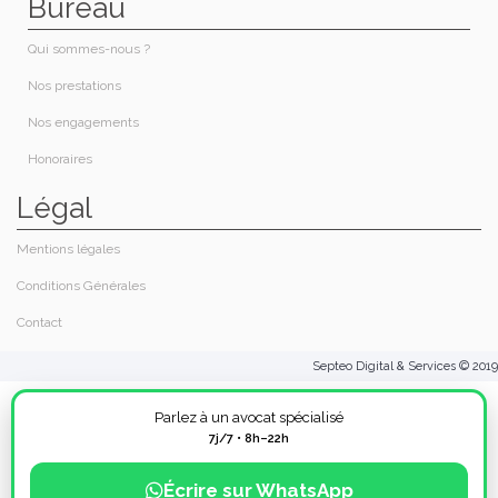
Bureau
Qui sommes-nous ?​
Nos prestations​
Nos engagements
Honoraires​
Légal
Mentions légales
Conditions Générales
Contact
Septeo Digital & Services © 2019
Parlez à un avocat spécialisé
7j/7 • 8h–22h
Écrire sur WhatsApp