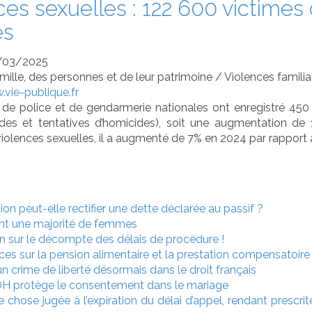
ces sexuelles : 122 600 victimes
es
/03/2025
amille, des personnes et de leur patrimoine
/
Violences familia
vie-publique.fr
 de police et de gendarmerie nationales ont enregistré 45
ides et tentatives d’homicides), soit une augmentation d
violences sexuelles, il a augmenté de 7% en 2024 par rapport 
tion peut-elle rectifier une dette déclarée au passif ?
ont une majorité de femmes
on sur le décompte des délais de procédure !
es sur la pension alimentaire et la prestation compensatoire
 un crime de liberté désormais dans le droit français
CEDH protège le consentement dans le mariage
chose jugée à l’expiration du délai d’appel, rendant prescrit