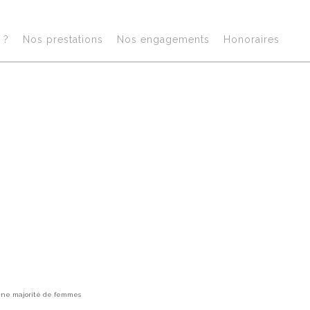
?​
Nos prestations​
Nos engagements
Honoraires​
Act
t une majorité de femmes