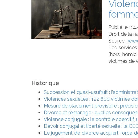
Violen
femm
Publié le :
14
Droit de la f
Source :
www.
Les services
(hors homic
victimes de 
Historique
Succession et quasi-usufruit : l’administra
Violences sexuelles : 122 600 victimes d
Mesure de placement provisoire : précisi
Divorce et remariage : quelles conséquenc
Violence conjugale : le contrôle coercitif,
Devoir conjugal et liberté sexuelle : la 
Le jugement de divorce acquiert force de 