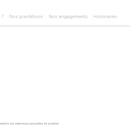
?​
Nos prestations​
Nos engagements
Honoraires​
Act
e contre les violences sexuelles et sexistes