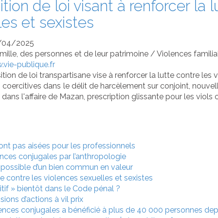
tion de loi visant à renforcer la 
les et sexistes
/04/2025
amille, des personnes et de leur patrimoine
/
Violences familia
vie-publique.fr
tion de loi transpartisane vise à renforcer la lutte contre les 
 coercitives dans le délit de harcèlement sur conjoint, nouve
ans l'affaire de Mazan, prescription glissante pour les viols 
 sont pas aisées pour les professionnels
ences conjugales par l’anthropologie
possible d’un bien commun en valeur
tte contre les violences sexuelles et sexistes
itif » bientôt dans le Code pénal ?
ons d’actions à vil prix
lences conjugales a bénéficié à plus de 40 000 personnes depu