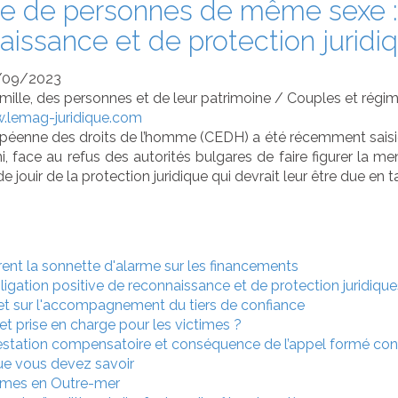
e de personnes de même sexe : o
aissance et de protection juridi
/09/2023
amille, des personnes et de leur patrimoine
/
Couples et régi
.lemag-juridique.com
péenne des droits de l’homme (CEDH) a été récemment saisie
face au refus des autorités bulgares de faire figurer la menti
 de jouir de la protection juridique qui devrait leur être due en 
irent la sonnette d'alarme sur les financements
gation positive de reconnaissance et de protection juridique
ret sur l'accompagnement du tiers de confiance
et prise en charge pour les victimes ?
estation compensatoire et conséquence de l’appel formé con
que vous devez savoir
emmes en Outre-mer