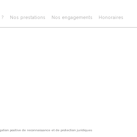
?​
Nos prestations​
Nos engagements
Honoraires​
Act
tion positive de reconnaissance et de protection juridiques